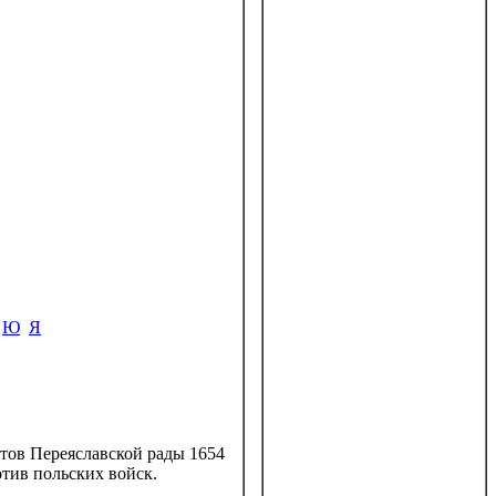
Ю
Я
атов Переяславской рады 1654
тив польских войск.