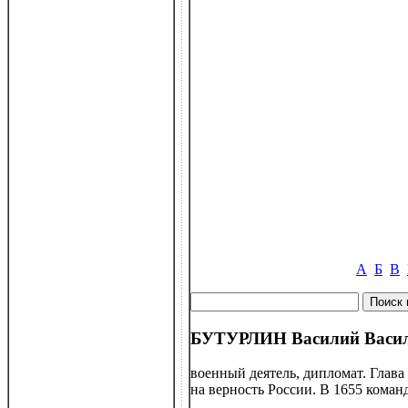
А
Б
В
БУТУРЛИН Василий Василь
военный деятель, дипломат. Глава
на верность России. В 1655 кома