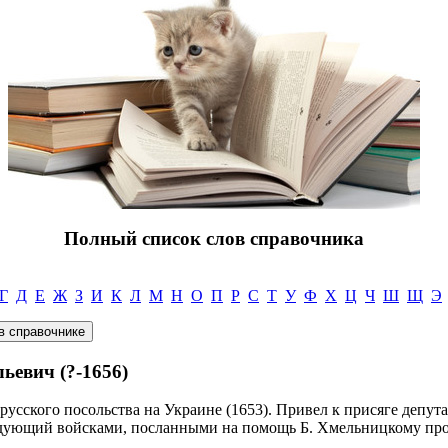
Полный список слов справочника
Г
Д
Е
Ж
З
И
К
Л
М
Н
О
П
Р
С
Т
У
Ф
Х
Ц
Ч
Ш
Щ
Э
евич (?-1656)
 русского посольства на Украине (1653). Привел к присяге депут
ндующий войсками, посланными на помощь Б. Хмельницкому про