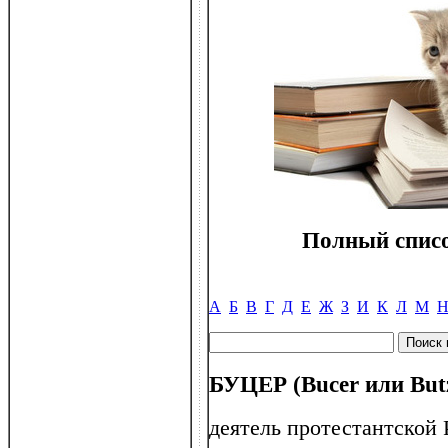
Полный списо
А
Б
В
Г
Д
Е
Ж
З
И
К
Л
М
БУЦЕР (Bucer или But
деятель протестантской