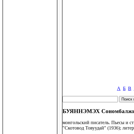
А
Б
В
БУЯННЭМЭХ Сономбалжир
монгольский писатель. Пьесы и ст
"Скотовод Товуудай" (1936); лите