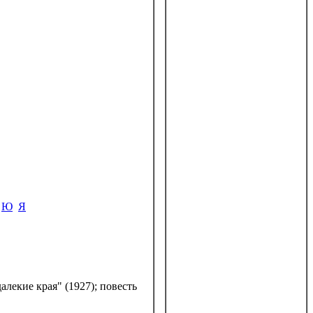
Ю
Я
лекие края" (1927); повесть