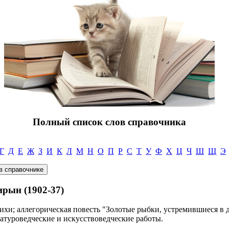
Полный список слов справочника
Г
Д
Е
Ж
З
И
К
Л
М
Н
О
П
Р
С
Т
У
Ф
Х
Ц
Ч
Ш
Щ
Э
ын (1902-37)
ихи; аллегорическая повесть "Золотые рыбки, устремившиеся в да
ратуроведческие и искусствоведческие работы.