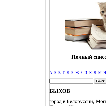
Полный списо
А
Б
В
Г
Д
Е
Ж
З
И
К
Л
М
БЫХОВ
город в Белоруссии, Мог