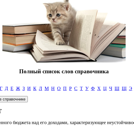
Полный список слов справочника
Г
Д
Е
Ж
З
И
К
Л
М
Н
О
П
Р
С
Т
У
Ф
Х
Ц
Ч
Ш
Щ
Э
Т
нного бюджета над его доходами, характеризующее неустойчив