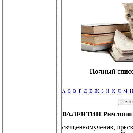
Полный списо
А
Б
В
Г
Д
Е
Ж
З
И
К
Л
М
ВАЛЕНТИН Римлянин (
священномученик, пресв