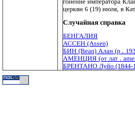
гонение императора Клав
церкви 6 (19) июля, в Ка
Случайная справка
БЕНГАЛИЯ
АССЕН (Assen)
БИН (Bean) Алан (р . 19
АМЕНЦИЯ (от лат . ament
БРЕНТАНО Луйо (1844-1