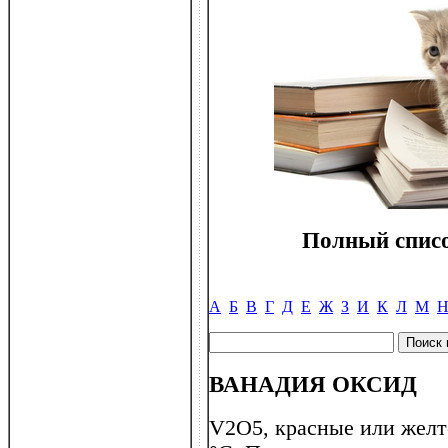
Полный списо
А
Б
В
Г
Д
Е
Ж
З
И
К
Л
М
ВАНАДИЯ ОКСИД
V2O5, красные или желт