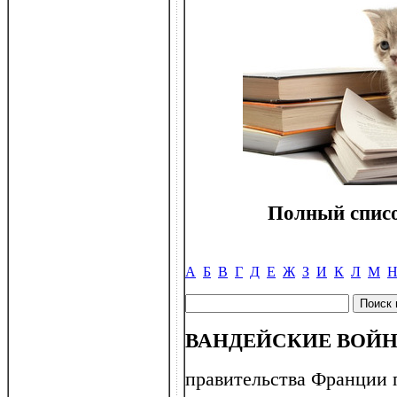
Полный списо
А
Б
В
Г
Д
Е
Ж
З
И
К
Л
М
ВАНДЕЙСКИЕ ВОЙ
правительства Франции 