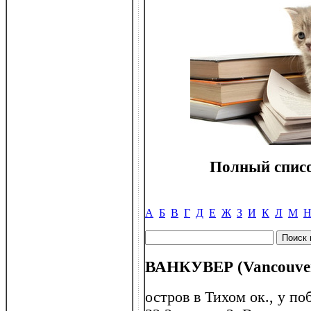
Полный списо
А
Б
В
Г
Д
Е
Ж
З
И
К
Л
М
ВАНКУВЕР (Vancouve
остров в Тихом ок., у п