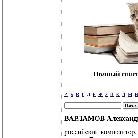
Полный списо
А
Б
В
Г
Д
Е
Ж
З
И
К
Л
М
ВАРЛАМОВ Александр 
российский композитор,