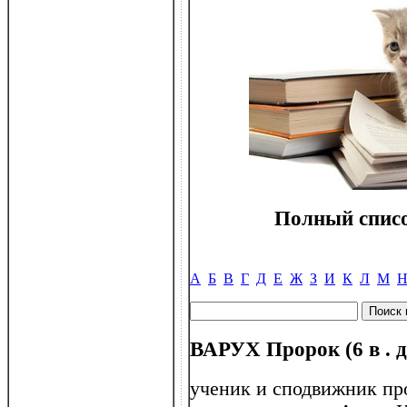
Полный списо
А
Б
В
Г
Д
Е
Ж
З
И
К
Л
М
ВАРУХ Пророк (6 в . до
ученик и сподвижник пр