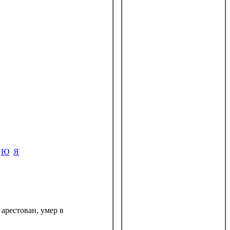
Ю
Я
арестован, умер в