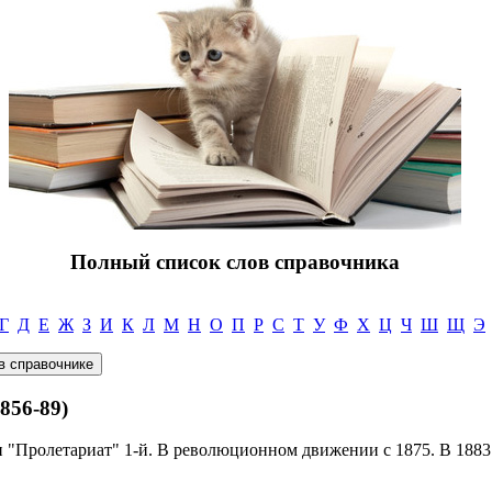
Полный список слов справочника
Г
Д
Е
Ж
З
И
К
Л
М
Н
О
П
Р
С
Т
У
Ф
Х
Ц
Ч
Ш
Щ
Э
56-89)
и "Пролетариат" 1-й. В революционном движении с 1875. В 1883 