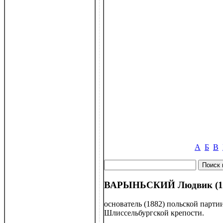
А
Б
В
ВАРЫНЬСКИЙ Людвик (18
основатель (1882) польской парти
Шлиссельбургской крепости.