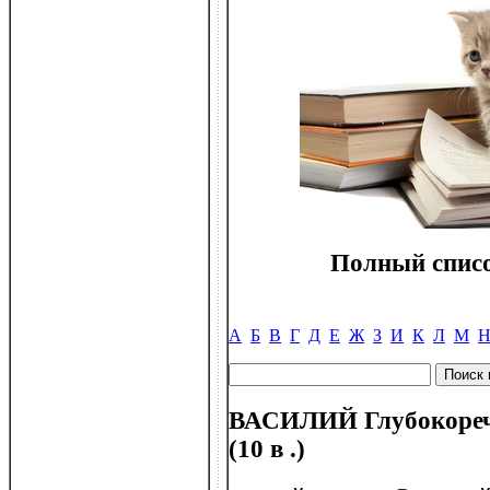
Полный списо
А
Б
В
Г
Д
Е
Ж
З
И
К
Л
М
ВАСИЛИЙ Глубокореч
(10 в .)