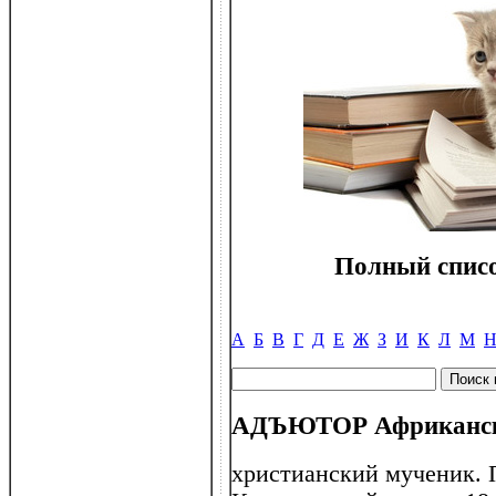
Полный списо
А
Б
В
Г
Д
Е
Ж
З
И
К
Л
М
АДЪЮТОР Африканский
христианский мученик. 