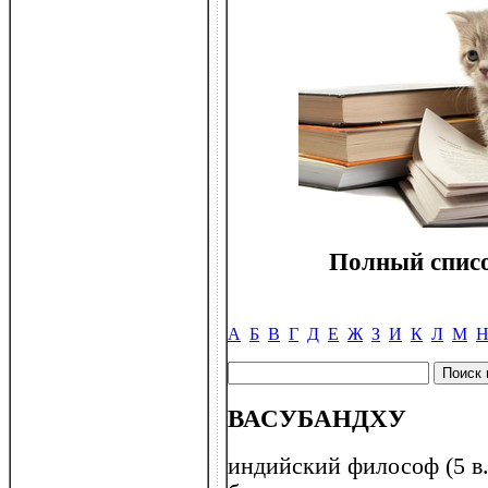
Полный списо
А
Б
В
Г
Д
Е
Ж
З
И
К
Л
М
ВАСУБАНДХУ
индийский философ (5 в.