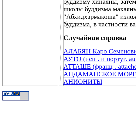
буддизму хинаяны, затем
школы буддизма махаяны
"Абхидхармакоша" изло
буддизма, в частности в
Случайная справка
АЛАБЯН Каро Семенович
АУТО (исп . и португ. au
АТТАШЕ (франц . attach
АНДАМАНСКОЕ МОРЕ Ин
АНИОНИТЫ