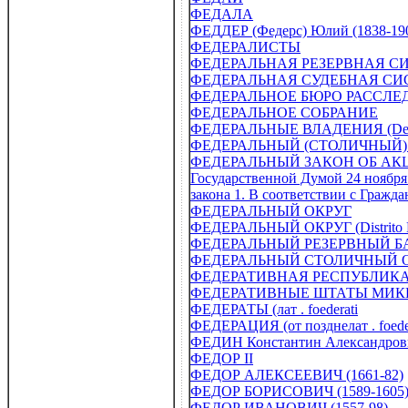
ФЕДАЛА
ФЕДДЕР (Федерс) Юлий (1838-19
ФЕДЕРАЛИСТЫ
ФЕДЕРАЛЬНАЯ РЕЗЕРВНАЯ С
ФЕДЕРАЛЬНАЯ СУДЕБНАЯ С
ФЕДЕРАЛЬНОЕ БЮРО РАССЛЕДОВАНИ
ФЕДЕРАЛЬНОЕ СОБРАНИЕ
ФЕДЕРАЛЬНЫЕ ВЛАДЕНИЯ (Depend
ФЕДЕРАЛЬНЫЙ (СТОЛИЧНЫЙ)
ФЕДЕРАЛЬНЫЙ ЗАКОН ОБ АКЦИОН
Государственной Думой 24 ноября
закона 1. В соответствии с Гражд
ФЕДЕРАЛЬНЫЙ ОКРУГ
ФЕДЕРАЛЬНЫЙ ОКРУГ (Distrito F
ФЕДЕРАЛЬНЫЙ РЕЗЕРВНЫЙ Б
ФЕДЕРАЛЬНЫЙ СТОЛИЧНЫЙ ОКРУГ
ФЕДЕРАТИВНАЯ РЕСПУБЛИК
ФЕДЕРАТИВНЫЕ ШТАТЫ МИКРОНЕЗИ
ФЕДЕРАТЫ (лат . foederati
ФЕДЕРАЦИЯ (от позднелат . foeder
ФЕДИН Константин Александрови
ФЕДОР II
ФЕДОР АЛЕКСЕЕВИЧ (1661-82)
ФЕДОР БОРИСОВИЧ (1589-1605
ФЕДОР ИВАНОВИЧ (1557-98)