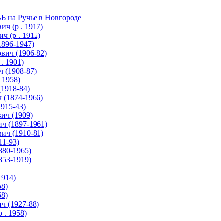
а Ручье в Новгороде
 (р . 1917)
(р . 1912)
896-1947)
ич (1906-82)
. 1901)
(1908-87)
 1958)
1918-84)
(1874-1966)
915-43)
ич (1909)
 (1897-1961)
ч (1910-81)
1-93)
80-1965)
53-1919)
1914)
68)
68)
 (1927-88)
. 1958)