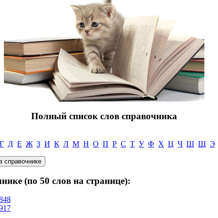
Полный список слов справочника
Г
Д
Е
Ж
З
И
К
Л
М
Н
О
П
Р
С
Т
У
Ф
Х
Ц
Ч
Ш
Щ
Э
нике (по 50 слов на странице):
848
917