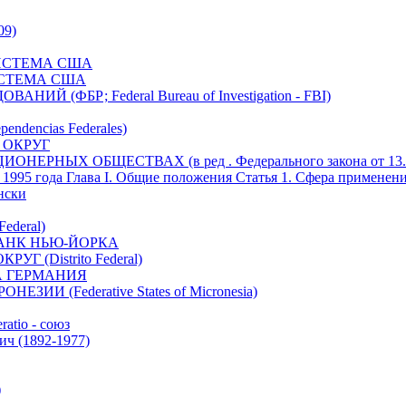
09)
ИСТЕМА США
ИСТЕМА США
Й (ФБР; Federal Bureau of Investigation - FBI)
encias Federales)
 ОКРУГ
ЕРНЫХ ОБЩЕСТВАХ (в ред . Федерального закона от 13.06
 1995 года Глава I. Общие положения Статья 1. Сфера применен
ански
ederal)
АНК НЬЮ-ЙОРКА
 (Distrito Federal)
А ГЕРМАНИЯ
И (Federative States of Micronesia)
atio - союз
ч (1892-1977)
)