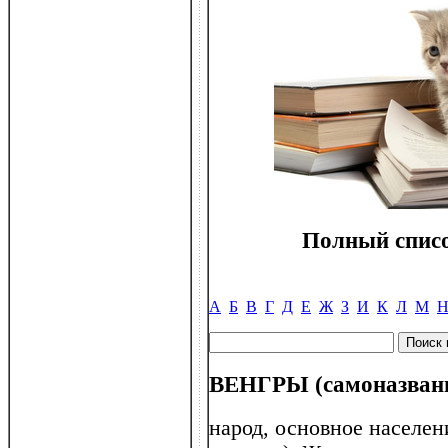
Полный списо
А
Б
В
Г
Д
Е
Ж
З
И
К
Л
М
ВЕНГРЫ (самоназвани
народ, основное населени