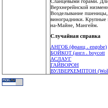
Сланцевыми горами. Длин
Верхнерейнской низменн
Возделывание пшеницы, 
виноградники. Крупные г
на-Майне, Мангейм.
Случайная справка
АНГОБ (франц . engobe)
БОЙКОТ (англ . boycott
АСЛАУГ
ГАЙВОРОН
ВУЛВЕРХЕМПТОН (Wolv