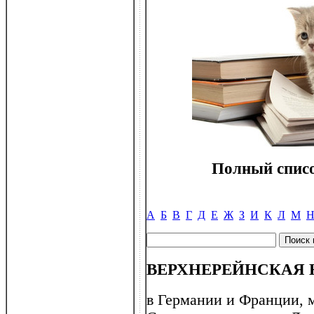
Полный списо
А
Б
В
Г
Д
Е
Ж
З
И
К
Л
М
ВЕРХНЕРЕЙНСКАЯ
в Германии и Франции, 