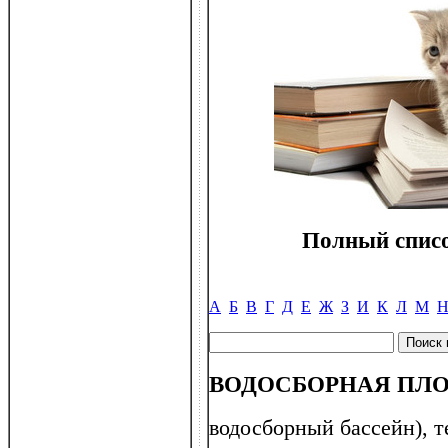
Полный списо
А
Б
В
Г
Д
Е
Ж
З
И
К
Л
М
ВОДОСБОРНАЯ ПЛОЩ
водосборный бассейн), т