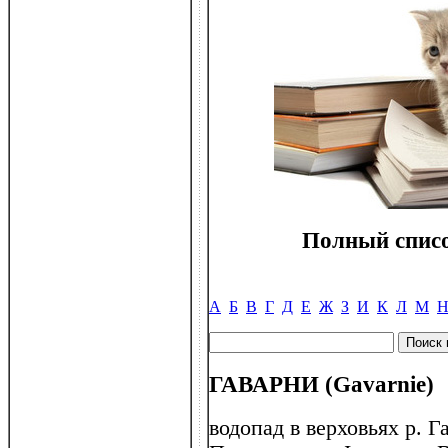
Полный списо
А
Б
В
Г
Д
Е
Ж
З
И
К
Л
М
ГАВАРНИ (Gavarnie)
водопад в верховьях р. Г