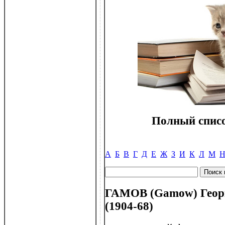
Полный списо
А
Б
В
Г
Д
Е
Ж
З
И
К
Л
М
ГАМОВ (Gamow) Георг
(1904-68)