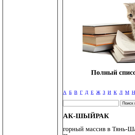
Полный списо
А
Б
В
Г
Д
Е
Ж
З
И
К
Л
М
АК-ШЫЙРАК
горный массив в Тянь-Ша