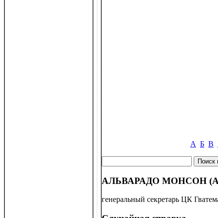
А
Б
В
АЛЬВАРАДО МОНСОН (Alva
генеральный секретарь ЦК Гватема