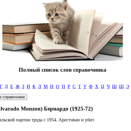
Полный список слов справочника
Г
Д
Е
Ж
З
И
К
Л
М
Н
О
П
Р
С
Т
У
Ф
Х
Ц
Ч
Ш
Щ
Э
rado Monzon) Бернардо (1925-72)
льской партии труда с 1954. Арестован и убит.