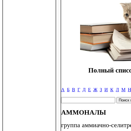
Полный списо
А
Б
В
Г
Д
Е
Ж
З
И
К
Л
М
АММОНАЛЫ
группа аммиачно-селитр