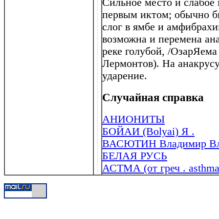
Сильное место и слабое 
первым иктом; обычно б
слог в ямбе и амфибрахии
возможна и перемена ан
реке голубой, /ОзарЯема
Лермонтов). На анакрусу
ударение.
Случайная справка
АНИОНИТЫ
БОЙАИ (Bolyai) Я .
ВАСЮТИН Владимир Влад
БЕЛАЯ РУСЬ
АСТМА (от греч . asthma