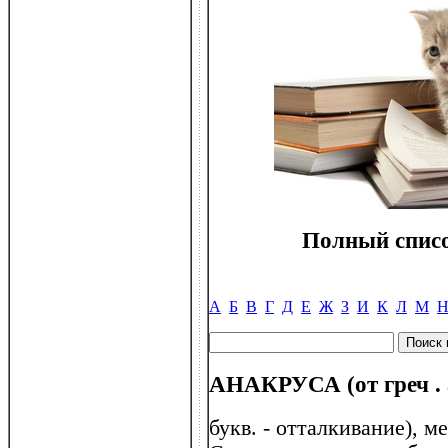
Полный списо
А
Б
В
Г
Д
Е
Ж
З
И
К
Л
М
АНАКРУСА (от греч . 
букв. - отталкивание), м