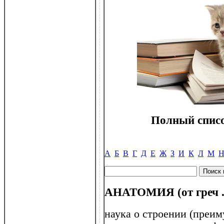
Полный списо
А
Б
В
Г
Д
Е
Ж
З
И
К
Л
М
АНАТОМИЯ (от греч . 
наука о строении (преи