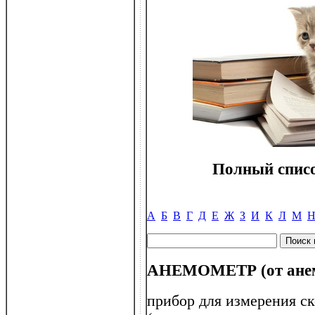
Полный списо
А
Б
В
Г
Д
Е
Ж
З
И
К
Л
М
АНЕМОМЕТР (от анемо 
прибор для измерения ск