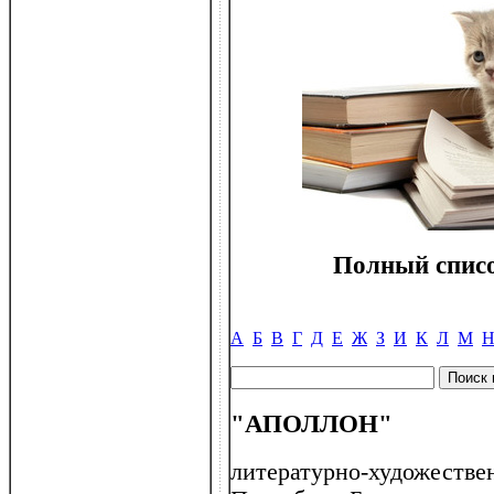
Полный списо
А
Б
В
Г
Д
Е
Ж
З
И
К
Л
М
"АПОЛЛОН"
литературно-художестве