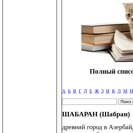
Полный списо
А
Б
В
Г
Д
Е
Ж
З
И
К
Л
М
ШАБАРАН (Шабран)
древний город в Азербай