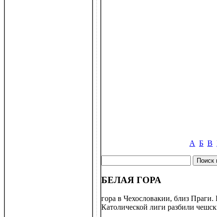
А
Б
В
БЕЛАЯ ГОРА
гора в Чехословакии, близ Праги.
Католической лиги разбили чешски