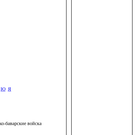
Ю
Я
ко-баварские войска