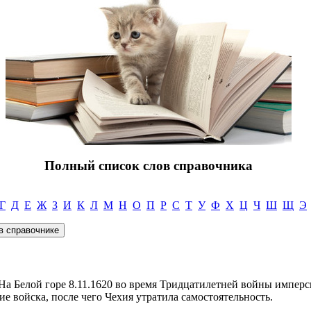
Полный список слов справочника
Г
Д
Е
Ж
З
И
К
Л
М
Н
О
П
Р
С
Т
У
Ф
Х
Ц
Ч
Ш
Щ
Э
 На Белой горе 8.11.1620 во время Тридцатилетней войны имперс
е войска, после чего Чехия утратила самостоятельность.