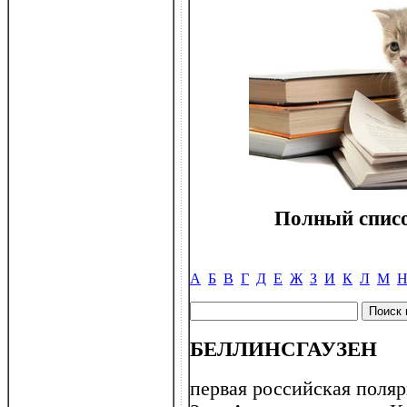
Полный списо
А
Б
В
Г
Д
Е
Ж
З
И
К
Л
М
БЕЛЛИНСГАУЗЕН
первая российская полярн