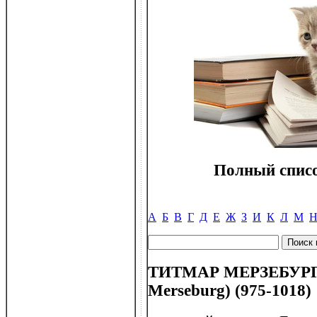
Полный списо
А
Б
В
Г
Д
Е
Ж
З
И
К
Л
М
ТИТМАР МЕРЗЕБУРГС
Merseburg) (975-1018)