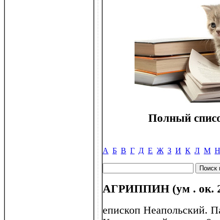
Полный списо
А
Б
В
Г
Д
Е
Ж
З
И
К
Л
М
АГРИППИН (ум . ок. 
епископ Неапольский. П