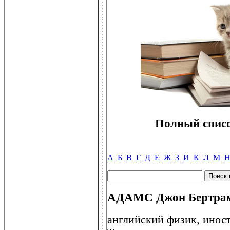
Полный списо
А
Б
В
Г
Д
Е
Ж
З
И
К
Л
М
АДАМС Джон Бертрам 
английский физик, инос