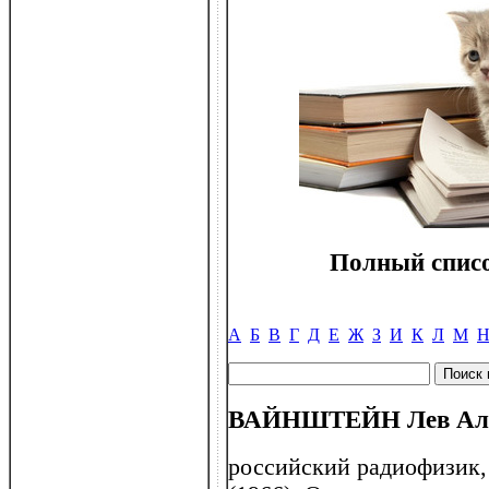
Полный списо
А
Б
В
Г
Д
Е
Ж
З
И
К
Л
М
ВАЙНШТЕЙН Лев Альб
российский радиофизик