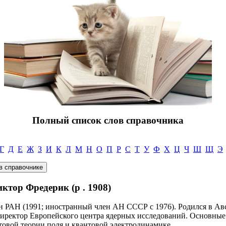
Полный список слов справочника
Г
Д
Е
Ж
З
И
К
Л
М
Н
О
П
Р
С
Т
У
Ф
Х
Ц
Ч
Ш
Щ
Э
тор Фредерик (р . 1908)
н РАН (1991; иностранный член АН СССР с 1976). Родился в Авс
директор Европейского центра ядерных исследований. Основные
товой теории поля и квантовой электродинамике.