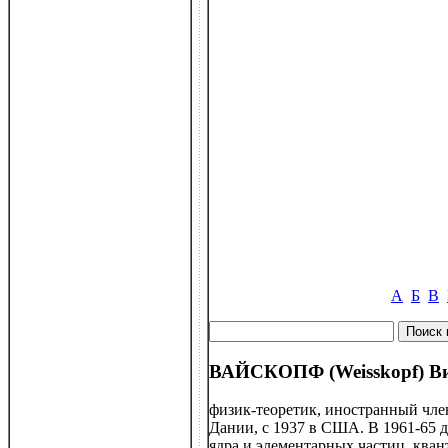
А
Б
В
ВАЙСКОПФ (Weisskopf) Вик
физик-теоретик, иностранный чле
Дании, с 1937 в США. В 1961-65 
ядра и элементарных частиц, кван