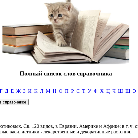
Полный список слов справочника
Г
Д
Е
Ж
З
И
К
Л
М
Н
О
П
Р
С
Т
У
Ф
Х
Ц
Ч
Ш
Щ
Э
тиковых. Св. 120 видов, в Евразии, Америке и Африке; в т. ч. ок
орые василистники - лекарственные и декоративные растения.