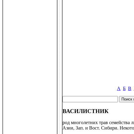
А
Б
В
ВАСИЛИСТНИК
род многолетних трав семейства лю
Азии, Зап. и Вост. Сибири. Некот