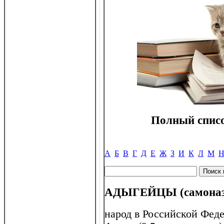
Полный списо
А
Б
В
Г
Д
Е
Ж
З
И
К
Л
М
АДЫГЕЙЦЫ (самоназв
народ в Российской Феде