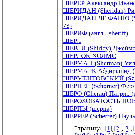
ШЕРЕР Александр Ивано
ШЕРИДАН (Sheridan) Рич
ШЕРИДАН ЛЕ ФАНЮ (Sher
73)
ШЕРИФ (англ . sheriff)
ШЕРЛ
ШЕРЛИ (Shirley) Джеймс
ШЕРЛОК ХОЛМС
ШЕРМАН (Sherman) Уиль
ШЕРМАРК Абдирашид (1
ШЕРМЕНТОВСКИЙ (Szerm
ШЕРНЕР (Schorner) Ферд
ШЕРО (Cherau) Патрис (р
ШЕРОХОВАТОСТЬ ПО
ШЕРПЫ (шерпа)
ШЕРРЕР (Scherrer) Пауль
Страница:
[1]
,
[2]
,
[3]
,