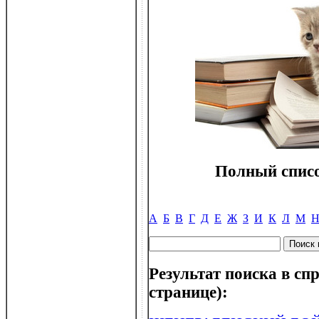
Полный списо
А
Б
В
Г
Д
Е
Ж
З
И
К
Л
М
Результат поиска в спр
странице):