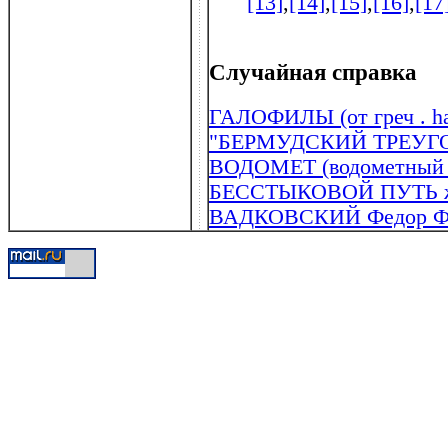
[13]
,
[14]
,
[15]
,
[16]
,
[17
Случайная справка
ГАЛОФИЛЫ (от греч . hal
"БЕРМУДСКИЙ ТРЕУГ
ВОДОМЕТ (водометный 
БЕССТЫКОВОЙ ПУТЬ же
ВАДКОВСКИЙ Федор Фед