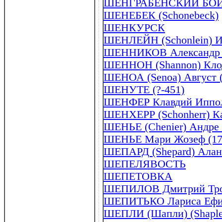
ШЕНГРАБЕНСКИЙ БО
ШЕНЕБЕК (Schonebeck)
ШЕНКУРСК
ШЕНЛЕЙН (Schonlein) Ио
ШЕННИКОВ Александр П
ШЕННОН (Shannon) Клод 
ШЕНОА (Senoa) Август (
ШЕНУТЕ (?-451)
ШЕНФЕР Клавдий Ипполи
ШЕНХЕРР (Schonherr) Ка
ШЕНЬЕ (Chenier) Андре 
ШЕНЬЕ Мари Жозеф (17
ШЕПАРД (Shepard) Алан (
ШЕПЕЛЯВОСТЬ
ШЕПЕТОВКА
ШЕПИЛОВ Дмитрий Троф
ШЕПИТЬКО Лариса Ефим
ШЕПЛИ (Шапли) (Shapley