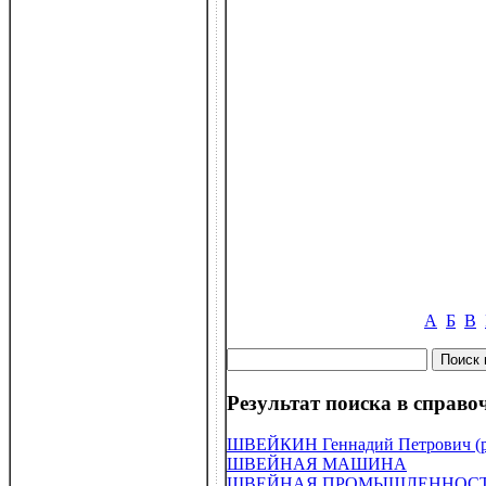
А
Б
В
Результат поиска в справоч
ШВЕЙКИН Геннадий Петрович (р 
ШВЕЙНАЯ МАШИНА
ШВЕЙНАЯ ПРОМЫШЛЕННОС