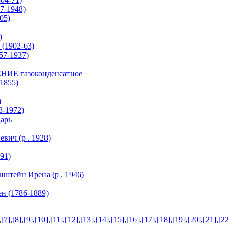
7-1948)
05)
)
(1902-63)
7-1937)
 газоконденсатное
1855)
)
8-1972)
царь
ич (р . 1928)
91)
тейн Ирена (р . 1946)
 (1786-1889)
,
[7]
,
[8]
,
[9]
,
[10]
,
[11]
,
[12]
,
[13]
,
[14]
,
[15]
,
[16]
,
[17]
,
[18]
,
[19]
,
[20]
,
[21]
,
[22