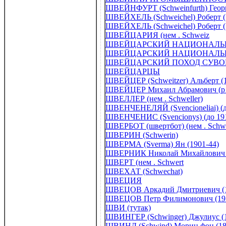
ШВЕЙНФУРТ (Schweinfurth) Георг
ШВЕЙХЕЛЬ (Schweichel) Роберт (
ШВЕЙХЕЛЬ (Schweichel) Роберт (
ШВЕЙЦАРИЯ (нем . Schweiz
ШВЕЙЦАРСКИЙ НАЦИОНАЛЬ
ШВЕЙЦАРСКИЙ НАЦИОНАЛЬНЫЙ
ШВЕЙЦАРСКИЙ ПОХОД СУВО
ШВЕЙЦАРЦЫ
ШВЕЙЦЕР (Schweitzer) Альберт (1
ШВЕЙЦЕР Михаил Абрамович (р .
ШВЕЛЛЕР (нем . Schweller)
ШВЕНЧЕНЕЛЯЙ (Svencioneliai) (д
ШВЕНЧЕНИС (Svencionys) (до 191
ШВЕРБОТ (швертбот) (нем . Schwe
ШВЕРИН (Schwerin)
ШВЕРМА (Sverma) Ян (1901-44)
ШВЕРНИК Николай Михайлович (
ШВЕРТ (нем . Schwert
ШВЕХАТ (Schwechat)
ШВЕЦИЯ
ШВЕЦОВ Аркадий Дмитриевич (1
ШВЕЦОВ Петр Филимонович (191
ШВИ (тутак)
ШВИНГЕР (Schwinger) Джулиус (1
ШВИНД (Schwind) Мориц фон (18