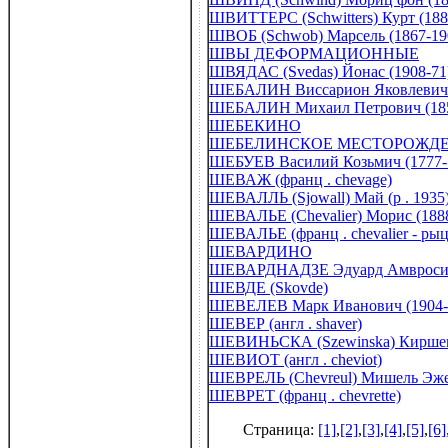
ШВИТТЕРС (Schwitters) Курт (188
ШВОБ (Schwob) Марсель (1867-19
ШВЫ ДЕФОРМАЦИОННЫЕ
ШВЯДАС (Svedas) Йонас (1908-71
ШЕБАЛИН Виссарион Яковлевич 
ШЕБАЛИН Михаил Петрович (185
ШЕБЕКИНО
ШЕБЕЛИНСКОЕ МЕСТОРОЖДЕНИЕ
ШЕБУЕВ Василий Козьмич (1777-
ШЕВАЖ (франц . chevage)
ШЕВАЛЛЬ (Sjowall) Май (р . 1935
ШЕВАЛЬЕ (Chevalier) Морис (188
ШЕВАЛЬЕ (франц . chevalier - ры
ШЕВАРДИНО
ШЕВАРДНАДЗЕ Эдуард Амвросиев
ШЕВДЕ (Skovde)
ШЕВЕЛЕВ Марк Иванович (1904-
ШЕВЕР (англ . shaver)
ШЕВИНЬСКА (Szewinska) Киршенш
ШЕВИОТ (англ . cheviot)
ШЕВРЕЛЬ (Chevreul) Мишель Эжен
ШЕВРЕТ (франц . chevrette)
Страница:
[1]
,
[2]
,
[3]
,
[4]
,
[5]
,
[6]