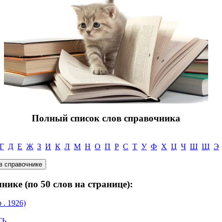
Полный список слов справочника
Г
Д
Е
Ж
З
И
К
Л
М
Н
О
П
Р
С
Т
У
Ф
Х
Ц
Ч
Ш
Щ
Э
нике (по 50 слов на странице):
. 1926)
ТЬ