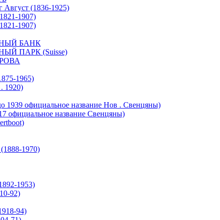
 Август (1836-1925)
1821-1907)
1821-1907)
НЫЙ БАНК
 ПАРК (Suisse)
РОВА
875-1965)
 1920)
о 1939 официальное название Нов . Свенцяны)
7 официальное название Свенцяны)
rtboot)
1888-1970)
892-1953)
0-92)
918-94)
04-71)