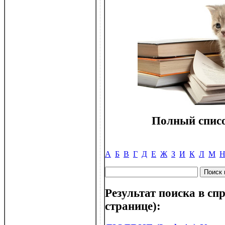
Полный списо
А
Б
В
Г
Д
Е
Ж
З
И
К
Л
М
Результат поиска в спр
странице):