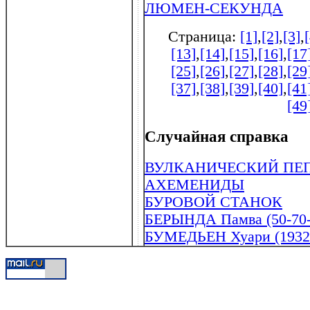
ЛЮМЕН-СЕКУНДА
Страница:
[1]
,
[2]
,
[3]
,
[13]
,
[14]
,
[15]
,
[16]
,
[17
[25]
,
[26]
,
[27]
,
[28]
,
[29
[37]
,
[38]
,
[39]
,
[40]
,
[41
[49
Случайная справка
ВУЛКАНИЧЕСКИЙ ПЕ
АХЕМЕНИДЫ
БУРОВОЙ СТАНОК
БЕРЫНДА Памва (50-70-е г
БУМЕДЬЕН Хуари (1932 