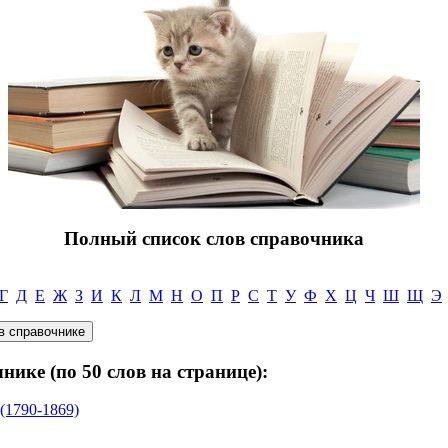
Полный список слов справочника
Г
Д
Е
Ж
З
И
К
Л
М
Н
О
П
Р
С
Т
У
Ф
Х
Ц
Ч
Ш
Щ
Э
нике (по 50 слов на странице):
1790-1869)