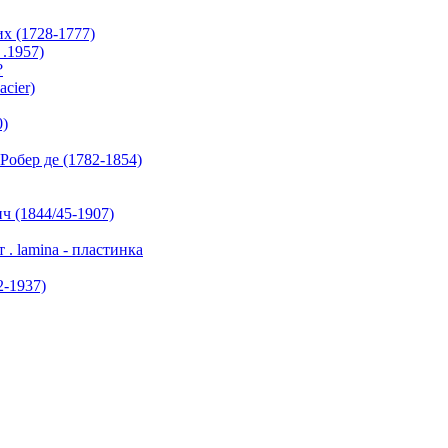
х (1728-1777)
.1957)
?
cier)
0)
обер де (1782-1854)
(1844/45-1907)
lamina - пластинка
-1937)