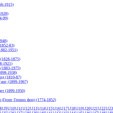
6-1915)
1928)
4-99)
948)
852-83)
882-1951)
(1828-1875)
8-1921)
(1883-1975)
898-1938)
д (1810-87)
нг (1899-1967)
т (1899-1950)
еорг Генрих фон) (1774-1852)
8]
,
[9]
,
[10]
,
[11]
,
[12]
,
[13]
,
[14]
,
[15]
,
[16]
,
[17]
,
[18]
,
[19]
,
[20]
,
[21]
,
[22]
,
[23
]
,
[35]
,
[36]
,
[37]
,
[38]
,
[39]
,
[40]
,
[41]
,
[42]
,
[43]
,
[44]
,
[45]
,
[46]
,
[47]
,
[48]
,
[49