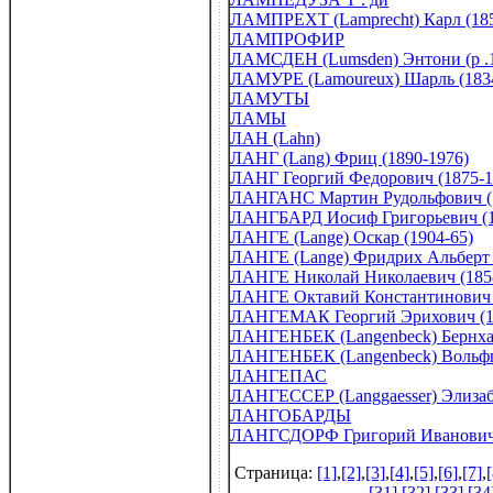
ЛАМПРЕХТ (Lamprecht) Карл (185
ЛАМПРОФИР
ЛАМСДЕН (Lumsden) Энтони (р .
ЛАМУРЕ (Lamoureux) Шарль (183
ЛАМУТЫ
ЛАМЫ
ЛАН (Lahn)
ЛАНГ (Lang) Фриц (1890-1976)
ЛАНГ Георгий Федорович (1875-1
ЛАНГАНС Мартин Рудольфович (1
ЛАНГБАРД Иосиф Григорьевич (1
ЛАНГЕ (Lange) Оскар (1904-65)
ЛАНГЕ (Lange) Фридрих Альберт 
ЛАНГЕ Николай Николаевич (185
ЛАНГЕ Октавий Константинович 
ЛАНГЕМАК Георгий Эрихович (1
ЛАНГЕНБЕК (Langenbeck) Бернхар
ЛАНГЕНБЕК (Langenbeck) Вольфга
ЛАНГЕПАС
ЛАНГЕССЕР (Langgaesser) Элизабе
ЛАНГОБАРДЫ
ЛАНГСДОРФ Григорий Иванович (Г
Страница:
[1]
,
[2]
,
[3]
,
[4]
,
[5]
,
[6]
,
[7]
,
[
[31]
,
[32]
,
[33]
,
[34