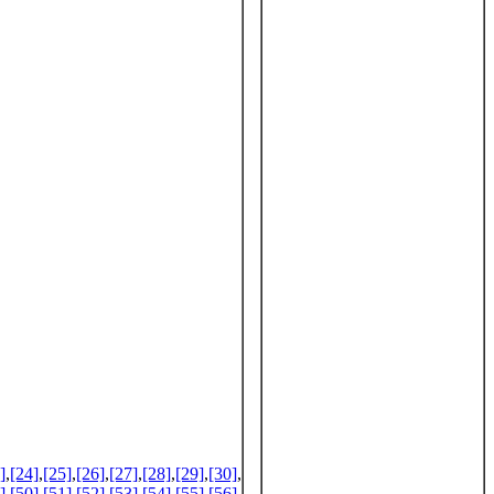
]
,
[24]
,
[25]
,
[26]
,
[27]
,
[28]
,
[29]
,
[30]
,
]
,
[50]
,
[51]
,
[52]
,
[53]
,
[54]
,
[55]
,
[56]
,