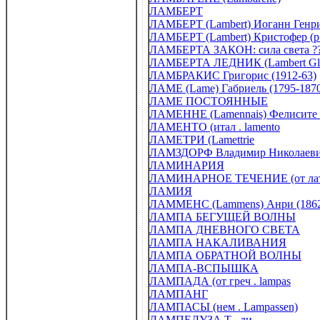
ЛАМБЕРТ
ЛАМБЕРТ (Lambert) Иоганн Генри
ЛАМБЕРТ (Lambert) Кристофер (р 
ЛАМБЕРТА ЗАКОН: сила света ?
ЛАМБЕРТА ЛЕДНИК (Lambert Gla
ЛАМБРАКИС Григорис (1912-63)
ЛАМЕ (Lame) Габриель (1795-187
ЛАМЕ ПОСТОЯННЫЕ
ЛАМЕННЕ (Lamennais) Фелисите Р
ЛАМЕНТО (итал . lamento
ЛАМЕТРИ (Lamettrie
ЛАМЗДОРФ Владимир Николаевич 
ЛАМИНАРИЯ
ЛАМИНАРНОЕ ТЕЧЕНИЕ (от лат . 
ЛАМИЯ
ЛАММЕНС (Lammens) Анри (1862
ЛАМПА БЕГУЩЕЙ ВОЛНЫ
ЛАМПА ДНЕВНОГО СВЕТА
ЛАМПА НАКАЛИВАНИЯ
ЛАМПА ОБРАТНОЙ ВОЛНЫ
ЛАМПА-ВСПЫШКА
ЛАМПАДА (от греч . lampas
ЛАМПАНГ
ЛАМПАСЫ (нем . Lampassen)
ЛАМПЕДУЗА Т . ди