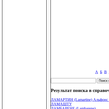
А
Б
В
Результат поиска в справоч
ЛАМАРТИН (Lamartine) Альфонс (
ЛАМАШТУ
ЛАМБАРЕНЕ (Lambarene)