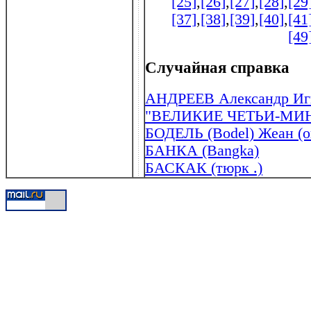
[25]
,
[26]
,
[27]
,
[28]
,
[29
[37]
,
[38]
,
[39]
,
[40]
,
[41
[49
Случайная справка
АНДРЕЕВ Александр Игн
"ВЕЛИКИЕ ЧЕТЬИ-МИ
БОДЕЛЬ (Bodel) Жеан (ок
БАНКА (Bangka)
БАСКАК (тюрк .)