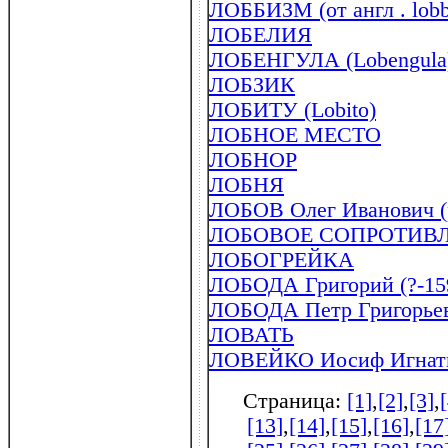
ЛОББИЗМ (от англ . lobb
ЛОБЕЛИЯ
ЛОБЕНГУЛА (Lobengula) 
ЛОБЗИК
ЛОБИТУ (Lobito)
ЛОБНОЕ МЕСТО
ЛОБНОР
ЛОБНЯ
ЛОБОВ Олег Иванович (р
ЛОБОВОЕ СОПРОТИВ
ЛОБОГРЕЙКА
ЛОБОДА Григорий (?-15
ЛОБОДА Петр Григорьев
ЛОВАТЬ
ЛОВЕЙКО Иосиф Игнатье
Страница:
[1]
,
[2]
,
[3]
,
[13]
,
[14]
,
[15]
,
[16]
,
[17