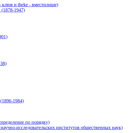
 клюв и theke - вместилище)
(1878-1947)
901)
38)
1896-1984)
спределение по порядку)
научно-исследовательских институтов общественных наук)