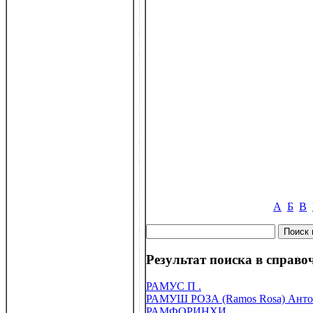
А
Б
В
Результат поиска в справоч
РАМУС П .
РАМУШ РОЗА (Ramos Rosa) Антони
РАМФОРИНХИ