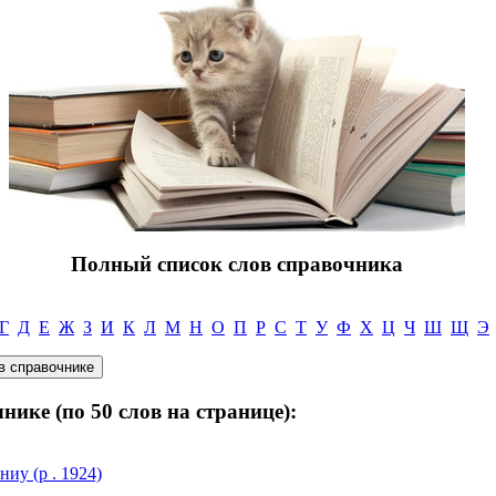
Полный список слов справочника
Г
Д
Е
Ж
З
И
К
Л
М
Н
О
П
Р
С
Т
У
Ф
Х
Ц
Ч
Ш
Щ
Э
нике (по 50 слов на странице):
у (р . 1924)