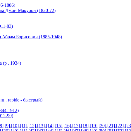
5-1886)
ям Джон Макуорн (1820-72)
11-83)
 Абрам Борисович (1885-1948)
(р . 1934)
ц . rapide - быстрый)
844-1912)
12-90)
8]
,
[9]
,
[10]
,
[11]
,
[12]
,
[13]
,
[14]
,
[15]
,
[16]
,
[17]
,
[18]
,
[19]
,
[20]
,
[21]
,
[22]
,
[23
]
,
[39]
,
[40]
,
[41]
,
[42]
,
[43]
,
[44]
,
[45]
,
[46]
,
[47]
,
[48]
,
[49]
,
[50]
,
[51]
,
[52]
,
[53