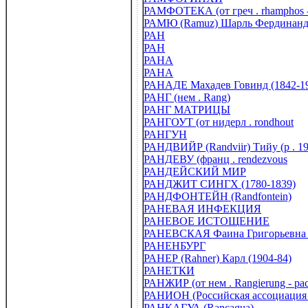
РАМФОТЕКА (от греч . rhamphos -
РАМЮ (Ramuz) Шарль Фердинанд 
РАН
РАН
РАНА
РАНА
РАНАДЕ Махадев Говинд (1842-1
РАНГ (нем . Rang)
РАНГ МАТРИЦЫ
РАНГОУТ (от нидерл . rondhout
РАНГУН
РАНДВИЙР (Randviir) Тийу (р . 19
РАНДЕВУ (франц . rendezvous
РАНДЕЙСКИЙ МИР
РАНДЖИТ СИНГХ (1780-1839)
РАНДФОНТЕЙН (Randfontein)
РАНЕВАЯ ИНФЕКЦИЯ
РАНЕВОЕ ИСТОЩЕНИЕ
РАНЕВСКАЯ Фаина Григорьевна (
РАНЕНБУРГ
РАНЕР (Rahner) Карл (1904-84)
РАНЕТКИ
РАНЖИР (от нем . Rangiеrung - ра
РАНИОН (Российская ассоциация 
РАНКАГУА (Rancagua)