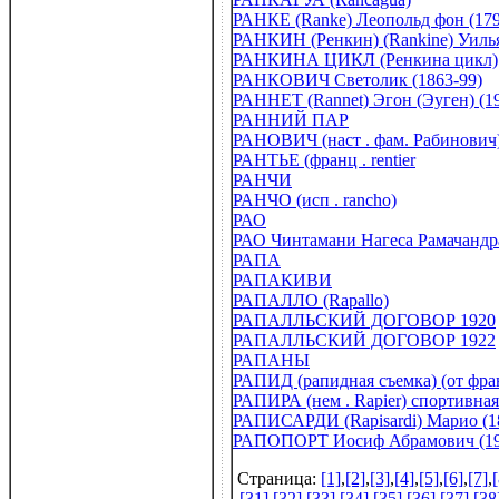
РАНКЕ (Ranke) Леопольд фон (179
РАНКИН (Ренкин) (Rankine) Уиль
РАНКИНА ЦИКЛ (Ренкина цикл)
РАНКОВИЧ Светолик (1863-99)
РАННЕТ (Rannet) Эгон (Эуген) (19
РАННИЙ ПАР
РАНОВИЧ (наст . фам. Рабинович)
РАНТЬЕ (франц . rentier
РАНЧИ
РАНЧО (исп . rancho)
РАО
РАО Чинтамани Нагеса Рамачандра 
РАПА
РАПАКИВИ
РАПАЛЛО (Rapallo)
РАПАЛЛЬСКИЙ ДОГОВОР 1920
РАПАЛЛЬСКИЙ ДОГОВОР 1922
РАПАНЫ
РАПИД (рапидная съемка) (от фран
РАПИРА (нем . Rapier) спортивная
РАПИСАРДИ (Rapisardi) Марио (1
РАПОПОРТ Иосиф Абрамович (19
Страница:
[1]
,
[2]
,
[3]
,
[4]
,
[5]
,
[6]
,
[7]
,
[
[31]
,
[32]
,
[33]
,
[34]
,
[35]
,
[36]
,
[37]
,
[38