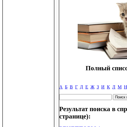
Полный списо
А
Б
В
Г
Д
Е
Ж
З
И
К
Л
М
Результат поиска в спр
странице):