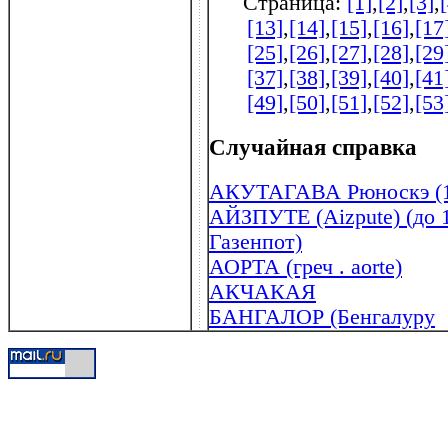
Страница:
[1]
,
[2]
,
[3]
,
[13]
,
[14]
,
[15]
,
[16]
,
[17
[25]
,
[26]
,
[27]
,
[28]
,
[29
[37]
,
[38]
,
[39]
,
[40]
,
[41
[49]
,
[50]
,
[51]
,
[52]
,
[53
Случайная справка
АКУТАГАВА Рюноскэ (1
АЙЗПУТЕ (Aizpute) (до 
Газенпот)
АОРТА (греч . aorte)
АКЧАКАЯ
БАНГАЛОР (Бенгалуру