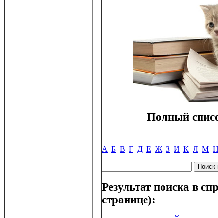
Полный списо
А
Б
В
Г
Д
Е
Ж
З
И
К
Л
М
Результат поиска в спр
странице):