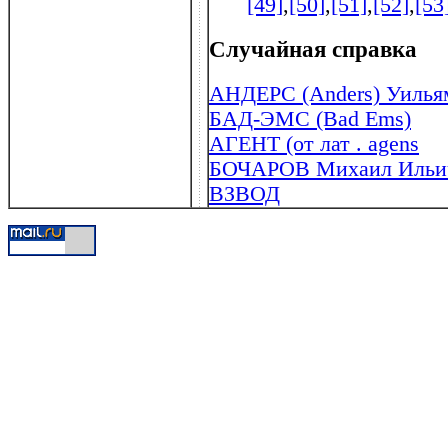
[49]
,
[50]
,
[51]
,
[52]
,
[53
Случайная справка
АНДЕРС (Anders) Уильям 
БАД-ЭМС (Bad Ems)
АГЕНТ (от лат . agens
БОЧАРОВ Михаил Ильич
ВЗВОД