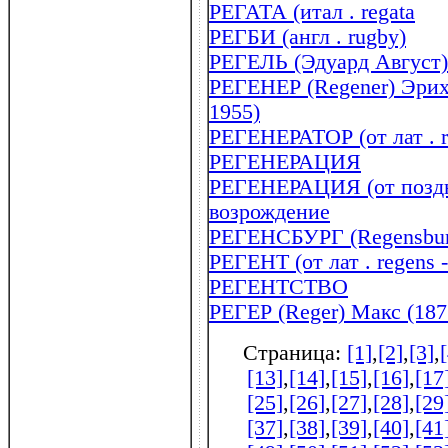
РЕГАТА (итал . regata
РЕГБИ (англ . rugby)
РЕГЕЛЬ (Эдуард Август)
РЕГЕНЕР (Regener) Эрих
1955)
РЕГЕНЕРАТОР (от лат . r
РЕГЕНЕРАЦИЯ
РЕГЕНЕРАЦИЯ (от позднел
возрождение
РЕГЕНСБУРГ (Regensbur
РЕГЕНТ (от лат . regens 
РЕГЕНТСТВО
РЕГЕР (Reger) Макс (187
Страница:
[1]
,
[2]
,
[3]
,
[13]
,
[14]
,
[15]
,
[16]
,
[17
[25]
,
[26]
,
[27]
,
[28]
,
[29
[37]
,
[38]
,
[39]
,
[40]
,
[41