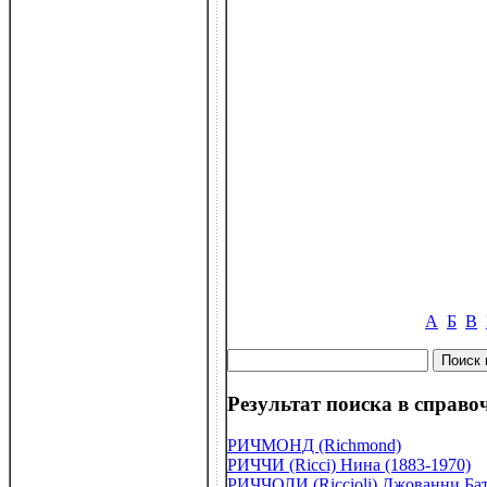
А
Б
В
Результат поиска в справоч
РИЧМОНД (Richmond)
РИЧЧИ (Ricci) Нина (1883-1970)
РИЧЧОЛИ (Riccioli) Джованни Бат