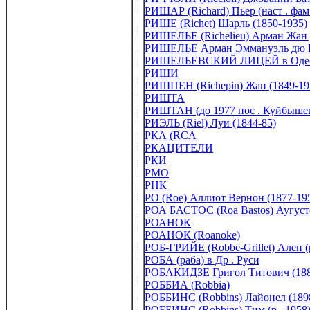
РИШАР (Richard) Пьер (наст . фам
РИШЕ (Richet) Шарль (1850-1935)
РИШЕЛЬЕ (Richelieu) Арман Жан 
РИШЕЛЬЕ Арман Эммануэль дю Пле
РИШЕЛЬЕВСКИЙ ЛИЦЕЙ в Оде
РИШИ
РИШПЕН (Richepin) Жан (1849-19
РИШТА
РИШТАН (до 1977 пос . Куйбыше
РИЭЛЬ (Riel) Луи (1844-85)
РКА (RCA
РКАЦИТЕЛИ
РКИ
РМО
РНК
РО (Roe) Аллиот Вернон (1877-19
РОА БАСТОС (Roа Bastos) Аугусто 
РОАНОК
РОАНОК (Roanoke)
РОБ-ГРИЙЕ (Robbe-Grillet) Ален (р
РОБА (раба) в Др . Руси
РОБАКИДЗЕ Григол Титович (188
РОББИА (Robbia)
РОББИНС (Robbins) Лайонел (189
РОББИНС (Robbins) Тим (р . 1958