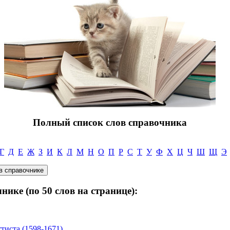
Полный список слов справочника
Г
Д
Е
Ж
З
И
К
Л
М
Н
О
П
Р
С
Т
У
Ф
Х
Ц
Ч
Ш
Щ
Э
нике (по 50 слов на странице):
тиста (1598-1671)