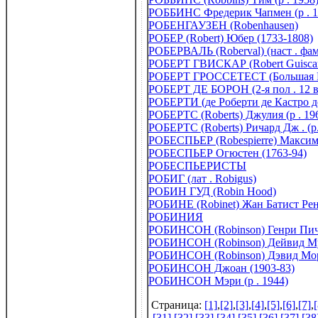
РОББИНС Фредерик Чапмен (р . 1
РОБЕНГАУЗЕН (Robenhausen)
РОБЕР (Robert) Юбер (1733-1808)
РОБЕРВАЛЬ (Roberval) (наст . фа
РОБЕРТ ГВИСКАР (Robert Guiscard)
РОБЕРТ ГРОССЕТЕСТ (Большая 
РОБЕРТ ДЕ БОРОН (2-я пол . 12 в
РОБЕРТИ (де Роберти де Кастро д
РОБЕРТС (Roberts) Джулия (р . 19
РОБЕРТС (Roberts) Ричард Дж . (р.
РОБЕСПЬЕР (Robespierre) Максим
РОБЕСПЬЕР Огюстен (1763-94)
РОБЕСПЬЕРИСТЫ
РОБИГ (лат . Robigus)
РОБИН ГУД (Robin Hood)
РОБИНЕ (Robinet) Жан Батист Рен
РОБИНИЯ
РОБИНСОН (Robinson) Генри Пич 
РОБИНСОН (Robinson) Дейвид Му
РОБИНСОН (Robinson) Дэвид Мори
РОБИНСОН Джоан (1903-83)
РОБИНСОН Мэри (р . 1944)
Страница:
[1]
,
[2]
,
[3]
,
[4]
,
[5]
,
[6]
,
[7]
,
[
[31]
,
[32]
,
[33]
,
[34]
,
[35]
,
[36]
,
[37]
,
[38