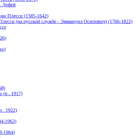
. Дефей
дю Плесси (1585-1642)
сси (на русской службе - Эммануил Осипович) (1766-1822)
ссе
26)
во)
58)
(р . 1917)
 . 1922)
4-1962)
8-1984)
)