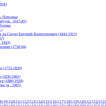
916)
м. Персонье
 (ок . 1015-85)
Голова
.)
е ла Серда) Евгений Валентинович (1843-1915)
67)
 1943)
илиан (1758-94)
е (1735-1820)
(1830-1901)
р (1880-1958)
с (р . 1965)
8]
,
[9]
,
[10]
,
[11]
,
[12]
,
[13]
,
[14]
,
[15]
,
[16]
,
[17]
,
[18]
,
[19]
,
[20]
,
[21]
,
[22]
,
[23
]
,
[39]
,
[40]
,
[41]
,
[42]
,
[43]
,
[44]
,
[45]
,
[46]
,
[47]
,
[48]
,
[49]
,
[50]
,
[51]
,
[52]
,
[53