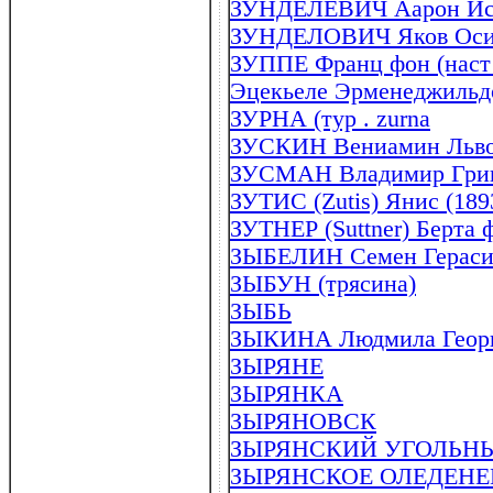
ЗУНДЕЛЕВИЧ Аарон Исаа
ЗУНДЕЛОВИЧ Яков Осип
ЗУППЕ Франц фон (наст 
Эцекьеле Эрменеджильдо
ЗУРНА (тур . zurna
ЗУСКИН Вениамин Львов
ЗУСМАН Владимир Григо
ЗУТИС (Zutis) Янис (189
ЗУТНЕР (Suttner) Берта 
ЗЫБЕЛИН Семен Герасим
ЗЫБУН (трясина)
ЗЫБЬ
ЗЫКИНА Людмила Георги
ЗЫРЯНЕ
ЗЫРЯНКА
ЗЫРЯНОВСК
ЗЫРЯНСКИЙ УГОЛЬН
ЗЫРЯНСКОЕ ОЛЕДЕНЕ