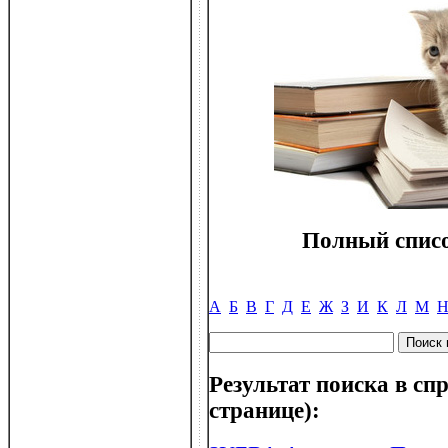
Полный списо
А
Б
В
Г
Д
Е
Ж
З
И
К
Л
М
Результат поиска в спр
странице):