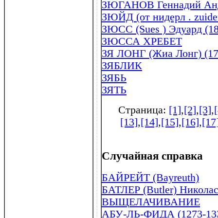
ЗЮГАНОВ Геннадий Андр
ЗЮЙД (от нидерл . zuide
ЗЮСС (Sues ) Эдуард (18
ЗЮССА ХРЕБЕТ
ЗЯ ЛОНГ (Жиа Лонг) (17
ЗЯБЛИК
ЗЯБЬ
ЗЯТЬ
Страница:
[1]
,
[2]
,
[3]
,
[13]
,
[14]
,
[15]
,
[16]
,
[17
Случайная справка
БАЙРЕЙТ (Bayreuth)
БАТЛЕР (Butler) Никола
ВЫЩЕЛАЧИВАНИЕ
АБУ-ЛЬ-ФИДА (1273-13