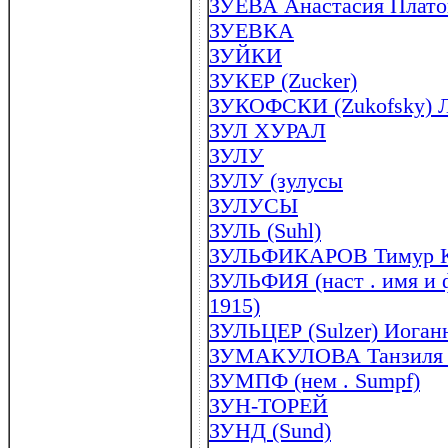
ЗУЕВА Анастасия Платон
ЗУЕВКА
ЗУЙКИ
ЗУКЕР (Zucker)
ЗУКОФСКИ (Zukofsky) Лу
ЗУЛ ХУРАЛ
ЗУЛУ
ЗУЛУ (зулусы
ЗУЛУСЫ
ЗУЛЬ (Suhl)
ЗУЛЬФИКАРОВ Тимур Кас
ЗУЛЬФИЯ (наст . имя и ф
1915)
ЗУЛЬЦЕР (Sulzer) Иоганн
ЗУМАКУЛОВА Танзиля Му
ЗУМПФ (нем . Sumpf)
ЗУН-ТОРЕЙ
ЗУНД (Sund)