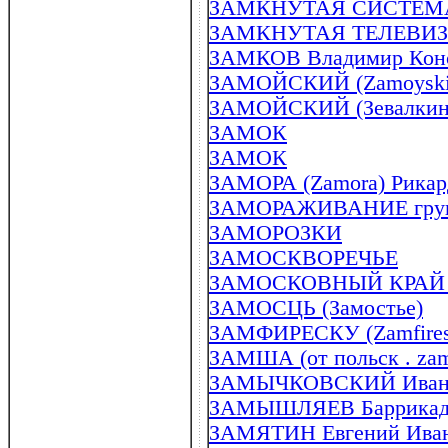
ЗАМКНУТАЯ СИСТЕМ
ЗАМКНУТАЯ ТЕЛЕВИ
ЗАМКОВ Владимир Конст
ЗАМОЙСКИЙ (Zamoyski) 
ЗАМОЙСКИЙ (Зевалкин) 
ЗАМОК
ЗАМОК
ЗАМОРА (Zamora) Рикард
ЗАМОРАЖИВАНИЕ гру
ЗАМОРОЗКИ
ЗАМОСКВОРЕЧЬЕ
ЗАМОСКОВНЫЙ КРАЙ (
ЗАМОСЦЬ (Замостье)
ЗАМФИРЕСКУ (Zamfiresc
ЗАМША (от польск . zam
ЗАМЫЧКОВСКИЙ Иван Эд
ЗАМЫШЛЯЕВ Баррикад Вя
ЗАМЯТИН Евгений Ивано