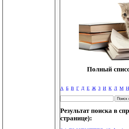
Полный списо
А
Б
В
Г
Д
Е
Ж
З
И
К
Л
М
Результат поиска в спр
странице):