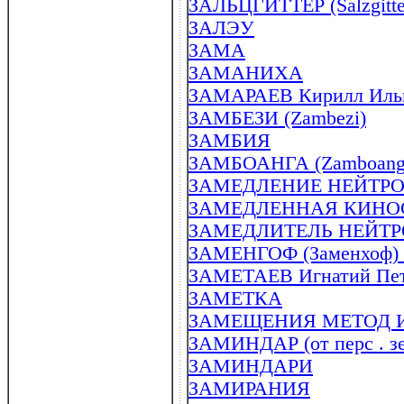
ЗАЛЬЦГИТТЕР (Salzgitte
ЗАЛЭУ
ЗАМА
ЗАМАНИХА
ЗАМАРАЕВ Кирилл Ильич
ЗАМБЕЗИ (Zambezi)
ЗАМБИЯ
ЗАМБОАНГА (Zamboang
ЗАМЕДЛЕНИЕ НЕЙТР
ЗАМЕДЛЕННАЯ КИН
ЗАМЕДЛИТЕЛЬ НЕЙТ
ЗАМЕНГОФ (Заменхоф) (
ЗАМЕТАЕВ Игнатий Петро
ЗАМЕТКА
ЗАМЕЩЕНИЯ МЕТОД 
ЗАМИНДАР (от перс . зе
ЗАМИНДАРИ
ЗАМИРАНИЯ