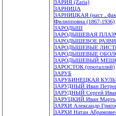
ЗАРИЯ (Zaria)
ЗАРНИЦА
ЗАРНИЦКАЯ (наст . фам
Филипповна (1867-1936)
ЗАРОДЫШ
ЗАРОДЫШЕВАЯ ПЛАЗМА
ЗАРОДЫШЕВОЕ РАЗВИТИ
ЗАРОДЫШЕВЫЕ ЛИСТКИ 
ЗАРОДЫШЕВЫЕ ОБОЛ
ЗАРОДЫШЕВЫЙ МЕШОК (
ЗАРОСТОК (проталлий)
ЗАРУБ
ЗАРУБИНЕЦКАЯ КУЛЬТУ
ЗАРУДНЫЙ Иван Петрови
ЗАРУДНЫЙ Сергей Ивано
ЗАРУЦКИЙ Иван Мартын
ЗАРХИ Александр Григор
ЗАРХИ Натан Абрамович 