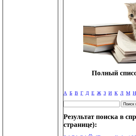
Полный списо
А
Б
В
Г
Д
Е
Ж
З
И
К
Л
М
Результат поиска в спр
странице):