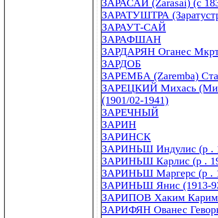
ЗАРАСАЙ (Zarasai) (с 18
ЗАРАТУШТРА (Заратустра
ЗАРАУТ-САЙ
ЗАРАФШАН
ЗАРДАРЯН Оганес Мкртич
ЗАРДОБ
ЗАРЕМБА (Zaremba) Стан
ЗАРЕЦКИЙ Михась (Мих
(1901/02-1941)
ЗАРЕЧНЫЙ
ЗАРИН
ЗАРИНСК
ЗАРИНЬШ Индулис (р . 
ЗАРИНЬШ Карлис (р . 1
ЗАРИНЬШ Маргерс (р . 
ЗАРИНЬШ Янис (1913-9
ЗАРИПОВ Хаким Каримов
ЗАРИФЯН Ованес Геворк