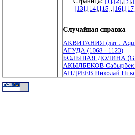
Страница:
[1]
,
[2]
,
[3]
,
[13]
,
[14]
,
[15]
,
[16]
,
[17
Случайная справка
АКВИТАНИЯ (лат . Aquit
АГУДА (1068 - 1123)
БОЛЬШАЯ ДОЛИНА (Grea
АКЫЛБЕКОВ Сабырбек М
АНДРЕЕВ Николай Никол